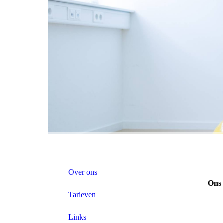
Over ons
Ons
Tarieven
Links